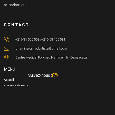
orthodontique..
CONTACT
+216 31 555 558 /+216 58 155 581
dr.amina.orthodontiste@gmail.com
Centre Medical Polymed Hammem lif -5eme étage
MENU
Suivez-nous :
Accueil
A propos de nous
Gallerie
Nos traitements
Actualités
Contact