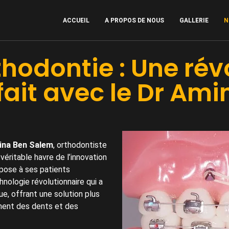
ACCUEIL
A PROPOS DE NOUS
GALLERIE
N
thodontie : Une rév
fait avec le Dr Am
ina Ben Salem
, orthodontiste
ritable havre de l’innovation
opose à ses patients
hnologie révolutionnaire qui a
e, offrant une solution plus
ement des dents et des