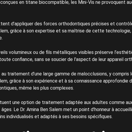
 conçues en titane biocompatible, les Mini-Vis ne provoquent au
ent d’appliquer des forces orthodontiques précises et contrôlé
alem, grâce à son expertise et sa maîtrise de cette technologie, 
e.
ils volumineux ou de fils métalliques visibles préserve l’esthéti
n toute confiance, sans se soucier de l’aspect de leur appareil or
t au traitement d’une large gamme de malocclusions, y compris
alem, grâce à son expérience et à sa connaissance approfondie d
ontiques, même les plus complexes.
tuent une option de traitement adaptée aux adultes comme aux 
s âges. Le Dr. Amina Ben Salem met un point d’honneur à accueil
ins individualisés et adaptés à ses besoins spécifiques.