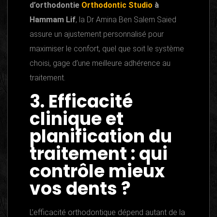
d’orthodontie
Orthodontic Studio
à
Hammam Lif
, la Dr Amina Ben Salem Saied
assure un ajustement personnalisé pour
maximiser le confort, quel que soit le système
choisi, gage d’une meilleure adhérence au
traitement.
3. Efficacité
clinique et
planification du
traitement : qui
contrôle mieux
vos dents ?
L’efficacité orthodontique dépend autant de la