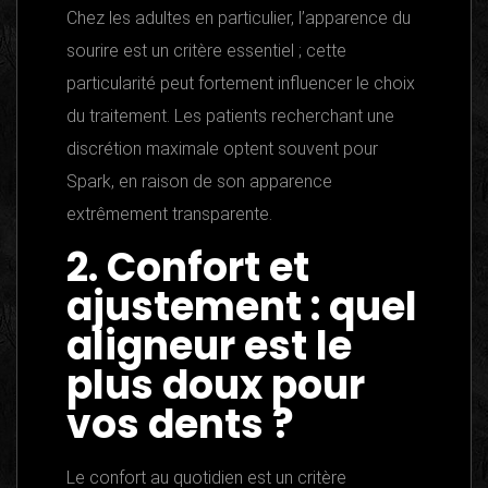
Chez les adultes en particulier, l’apparence du
sourire est un critère essentiel ; cette
particularité peut fortement influencer le choix
du traitement. Les patients recherchant une
discrétion maximale optent souvent pour
Spark, en raison de son apparence
extrêmement transparente.
2. Confort et
ajustement : quel
aligneur est le
plus doux pour
vos dents ?
Le confort au quotidien est un critère