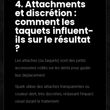
4. Attachments
et discrétion :
comment les
taquets influent-
ils sur le résultat
?
Les attaches (ou taquets) sont des petits
accessoires collés sur les dents pour guider
leur déplacement.
Spark utilise des attaches transparentes ou
couleur dent, très discrètes, réduisant l’impact
visuel durant le traitement.