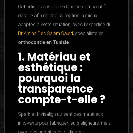
Cet article vous guide dans ce comparatif
détaillé afin de choisir l’option la mieux
adaptée à votre situation, avec l’expertise du
Dr Amina Ben Salem Saied,
spécialiste en
orthodontie en Tunisie
.
1. Matériau et
esthétique :
pourquoi la
transparence
compte-t-elle ?
Spark et Invisalign utilisent des matériaux
innovants pour fabriquer leurs aligneurs, mais
avec des spécificités distinctes.