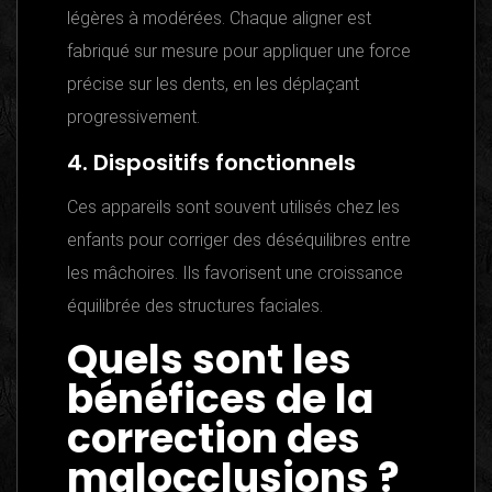
légères à modérées. Chaque aligner est
fabriqué sur mesure pour appliquer une force
précise sur les dents, en les déplaçant
progressivement.
4. Dispositifs fonctionnels
Ces appareils sont souvent utilisés chez les
enfants pour corriger des déséquilibres entre
les mâchoires. Ils favorisent une croissance
équilibrée des structures faciales.
Quels sont les
bénéfices de la
correction des
malocclusions ?