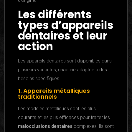
d’origine.
Les différents
types d’appareils
dentaires et leur
action
Les appareils dentaires sont disponibles dans
plusieurs variantes, chacune adaptée à des
besoins spécifiques :
1. Appareils métalliques
traditionnels
Les modèles métalliques sont les plus
courants et les plus efficaces pour traiter les
malocclusions dentaires
complexes. Ils sont