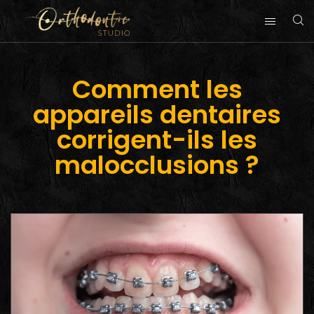
Comment les
appareils dentaires
corrigent-ils les
malocclusions ?