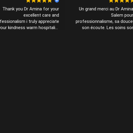
Thank you Dr Amina for your
Un grand merci au Dr Amin
excellent care and
Salem pou
fessionalism i truly appreciate
professionnalisme, sa douce
your kindness warm hospitality
son écoute. Les soins so
and respectful treatment
grande qualité et le suiv
Lire la suite
Lire la
r positive attitude and friendly
impeccable. On se sent tou
ile made a big difference i am
en confiance. Je recom
ry grateful for your dedication
vivem
and wonderful work
CONTACT
M
Ac
+216 31 555 558 /+216 58 155 581
A 
Ga
dr.amina.orthodontiste@gmail.com
No
Ac