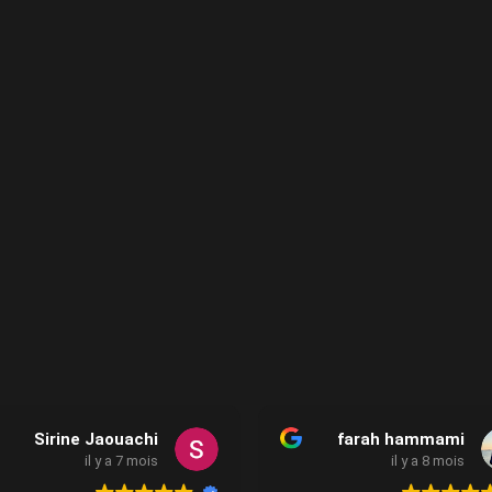
Sirine Jaouachi
farah hammami
il y a 7 mois
il y a 8 mois