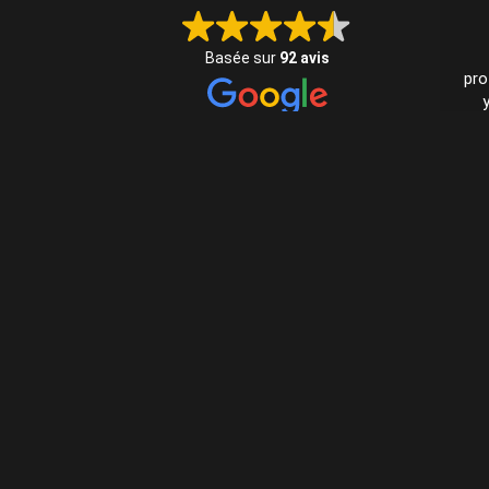
Basée sur
92 avis
pro
you
sm
ve
c’est le lieu d’une expérience
exceptionnelle pour un traitement
orthodontique..