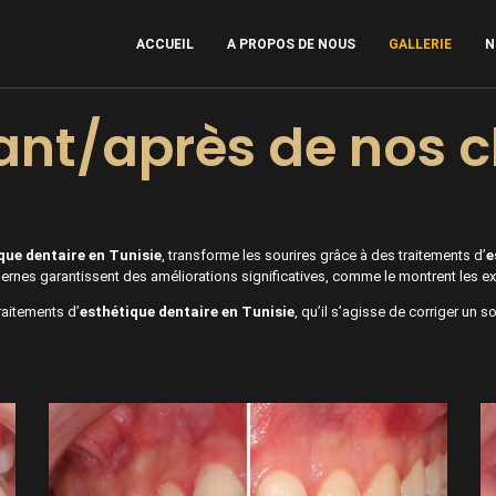
ACCUEIL
A PROPOS DE NOUS
GALLERIE
N
ant/après de nos c
ique dentaire en Tunisie
, transforme les sourires grâce à des traitements d’
e
ernes garantissent des améliorations significatives, comme le montrent les ex
raitements d’
esthétique dentaire en Tunisie
, qu’il s’agisse de corriger un s