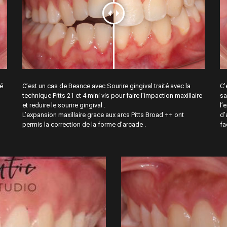
té
C’est un cas de Beance avec Sourire gingival traité avec la
C’
technique Pitts 21 et 4 mini vis pour faire l’impaction maxillaire
sa
et reduire le sourire gingival .
l’
L’expansion maxillaire grace aux arcs Pitts Broad ++ ont
d’
permis la correction de la forme d’arcade .
fa