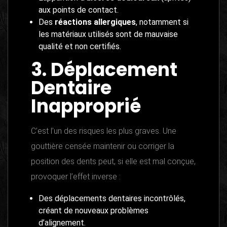
aux points de contact.
Des
réactions allergiques
, notamment si
les matériaux utilisés sont de mauvaise
qualité et non certifiés.
3. Déplacement
Dentaire
Inapproprié
C’est l’un des risques les plus graves. Une
gouttière censée maintenir ou corriger la
position des dents peut, si elle est mal conçue,
provoquer l’effet inverse :
Des déplacements dentaires incontrôlés,
créant de nouveaux problèmes
d’alignement.