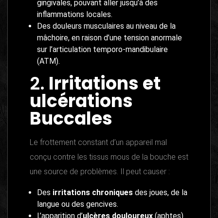
gingivales, pouvant aller jusqu’à des
inflammations locales.
Des douleurs musculaires au niveau de la
mâchoire, en raison d’une tension anormale
sur l’articulation temporo-mandibulaire
(ATM).
2.
Irritations et
ulcérations
Buccales
Le frottement constant d’un appareil mal
conçu contre les tissus mous de la bouche est
une source de problèmes. Il peut causer :
Des
irritations chroniques
des joues, de la
langue ou des gencives.
L’apparition d’
ulcères douloureux
(aphtes)