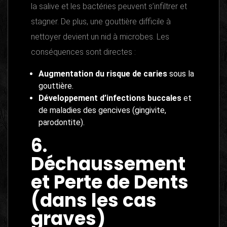
la salive et les bactéries peuvent s’infiltrer et
stagner. De plus, une gouttière difficile à
nettoyer devient un nid à microbes. Les
conséquences sont directes :
Augmentation du risque de caries
sous la
gouttière.
Développement d’infections buccales
et
de maladies des gencives (gingivite,
parodontite).
6.
Déchaussement
et Perte de Dents
(dans les cas
graves)