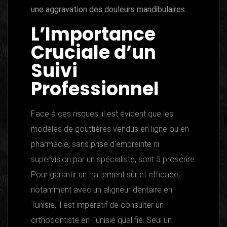
une aggravation des douleurs mandibulaires.
L’Importance
Cruciale d’un
Suivi
Professionnel
Face à ces risques, il est évident que les
modèles de gouttières vendus en ligne ou en
pharmacie, sans prise d’empreinte ni
supervision par un spécialiste, sont à proscrire.
Pour garantir un traitement sûr et efficace,
notamment avec un aligneur dentaire en
Tunisie, il est impératif de consulter un
orthodontiste en Tunisie qualifié. Seul un