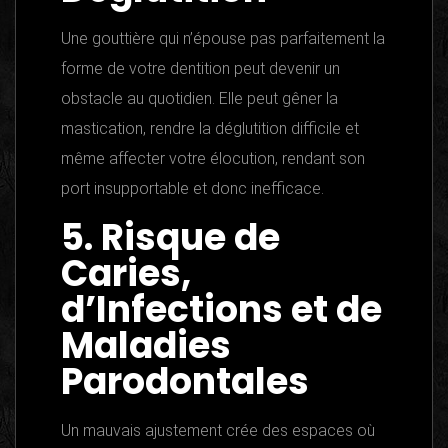
Une gouttière qui n’épouse pas parfaitement la
forme de votre dentition peut devenir un
obstacle au quotidien. Elle peut gêner la
mastication, rendre la déglutition difficile et
même affecter votre élocution, rendant son
port insupportable et donc inefficace.
5. Risque de
Caries,
d’Infections et de
Maladies
Parodontales
Un mauvais ajustement crée des espaces où