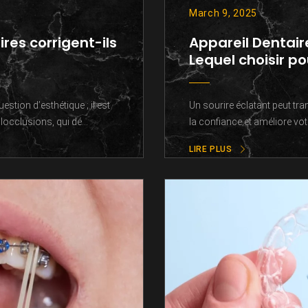
March 9, 2025
es corrigent-ils
Appareil Dentair
Lequel choisir po
tion d’esthétique ; il est
Un sourire éclatant peut tra
cclusions, qui dé...
la confiance et améliore votr
LIRE PLUS