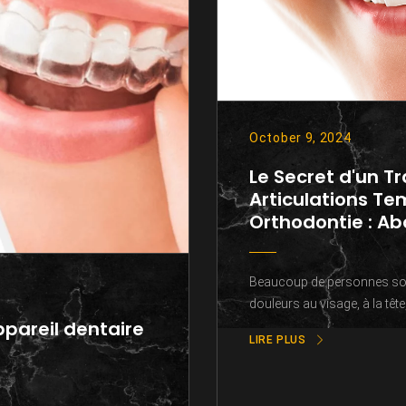
October 9, 2024
Le Secret d'un T
Articulations T
Orthodontie : Ab
Beaucoup de personnes souff
douleurs au visage, à la têt
ppareil dentaire
LIRE PLUS