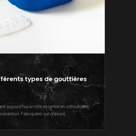
ifférents types de gouttières
ent aujourd’hui un rôle essentiel en orthodontie,
 prévention. Fabriquées sur mesure, ...