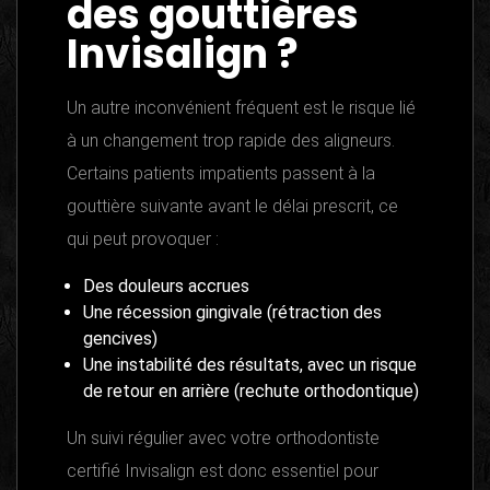
des gouttières
Invisalign ?
Un autre inconvénient fréquent est le risque lié
à un changement trop rapide des aligneurs.
Certains patients impatients passent à la
gouttière suivante avant le délai prescrit, ce
qui peut provoquer :
Des douleurs accrues
Une récession gingivale (rétraction des
gencives)
Une instabilité des résultats, avec un risque
de retour en arrière (rechute orthodontique)
Un suivi régulier avec votre orthodontiste
certifié Invisalign est donc essentiel pour