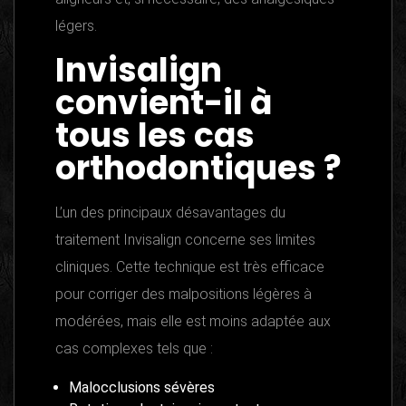
légers.
Invisalign
convient-il à
tous les cas
orthodontiques ?
L’un des principaux désavantages du
traitement Invisalign concerne ses limites
cliniques. Cette technique est très efficace
pour corriger des malpositions légères à
modérées, mais elle est moins adaptée aux
cas complexes tels que :
Malocclusions sévères