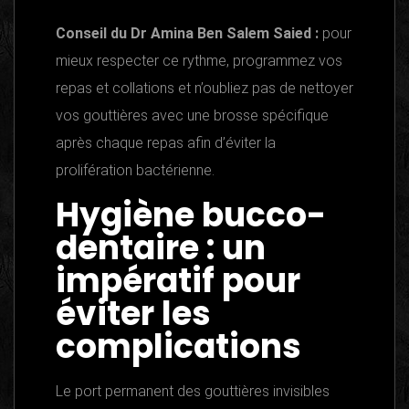
Conseil du Dr Amina Ben Salem Saied :
pour
mieux respecter ce rythme, programmez vos
repas et collations et n’oubliez pas de nettoyer
vos gouttières avec une brosse spécifique
après chaque repas afin d’éviter la
prolifération bactérienne.
Hygiène bucco-
dentaire : un
impératif pour
éviter les
complications
Le port permanent des gouttières invisibles