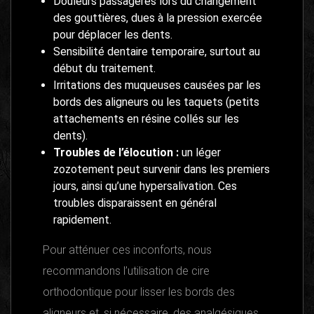
Douleurs passagères lors du changement
des gouttières, dues à la pression exercée
pour déplacer les dents.
Sensibilité dentaire temporaire, surtout au
début du traitement.
Irritations des muqueuses causées par les
bords des aligneurs ou les taquets (petits
attachements en résine collés sur les
dents).
Troubles de l’élocution :
un léger
zozotement peut survenir dans les premiers
jours, ainsi qu’une hypersalivation. Ces
troubles disparaissent en général
rapidement.
Pour atténuer ces inconforts, nous
recommandons l’utilisation de cire
orthodontique pour lisser les bords des
aligneurs et, si nécessaire, des analgésiques