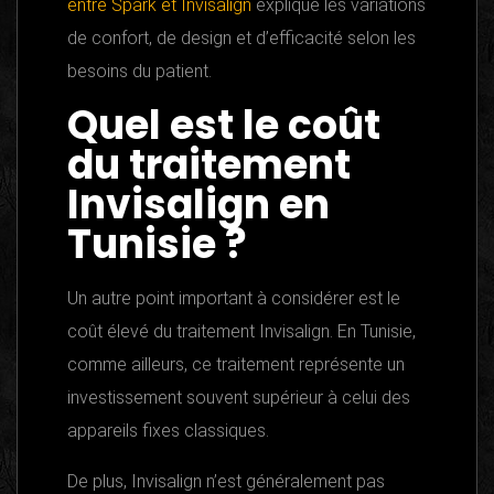
entre Spark et Invisalign
explique les variations
de confort, de design et d’efficacité selon les
besoins du patient.
Quel est le coût
du traitement
Invisalign en
Tunisie ?
Un autre point important à considérer est le
coût élevé du traitement Invisalign. En Tunisie,
comme ailleurs, ce traitement représente un
investissement souvent supérieur à celui des
appareils fixes classiques.
De plus, Invisalign n’est généralement pas