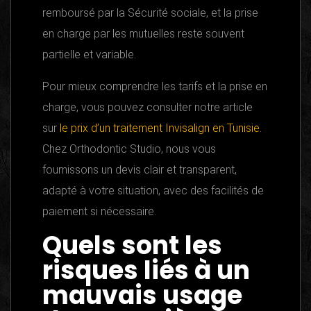
remboursé par la Sécurité sociale, et la prise
en charge par les mutuelles reste souvent
partielle et variable.
Pour mieux comprendre les tarifs et la prise en
charge, vous pouvez consulter notre article
sur
le prix d’un traitement Invisalign en Tunisie
.
Chez Orthodontic Studio, nous vous
fournissons un devis clair et transparent,
adapté à votre situation, avec des facilités de
paiement si nécessaire.
Quels sont les
risques liés à un
mauvais usage