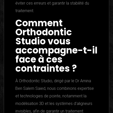
éviter ces erreurs et garantir la stabilité du
traitement.
Comment
Orthodontic
Studio vous
accompagne-t-il
face à ces
contraintes ?
À Orthodontic Studio, dirigé par le Dr Amina
Ben Salem Saied, nous combinons expertise
et technologies de pointe, notamment la
modélisation 3D et les systèmes d’aligneurs
invisibles, afin de garantir un traitement