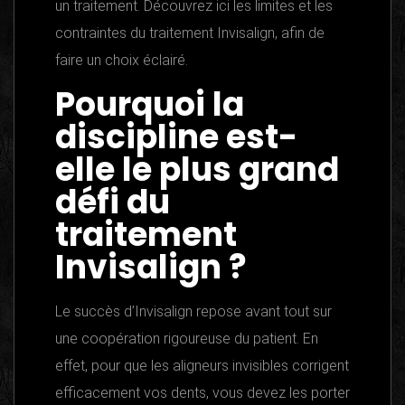
un traitement. Découvrez ici les limites et les
contraintes du traitement Invisalign, afin de
faire un choix éclairé.
Pourquoi la
discipline est-
elle le plus grand
défi du
traitement
Invisalign ?
Le succès d’Invisalign repose avant tout sur
une coopération rigoureuse du patient. En
effet, pour que les aligneurs invisibles corrigent
efficacement vos dents, vous devez les porter